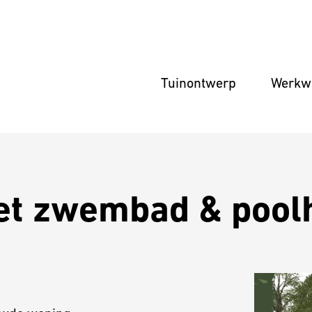
Tuinontwerp
Werkwi
 met zwembad & poo