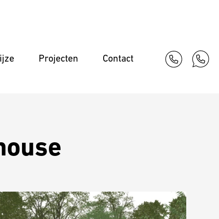
Tuinontwerp
jze
Projecten
Contact
Werkwijze
Projecten
Contact
lhouse