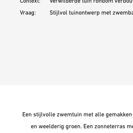
Context:
Verwilderde tuin rondom verbo
Vraag:
Stijlvol tuinontwerp met zwemb
Een stijlvolle zwemtuin met alle gemakken 
en weelderig groen. Een zonneterras m